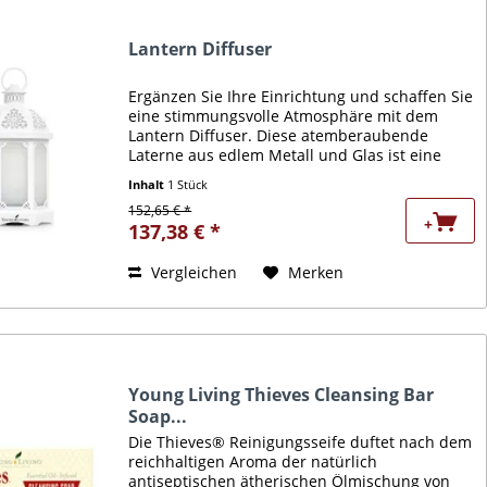
Lantern Diffuser
Ergänzen Sie Ihre Einrichtung und schaffen Sie
eine stimmungsvolle Atmosphäre mit dem
Lantern Diffuser. Diese atemberaubende
Laterne aus edlem Metall und Glas ist eine
warme und einladende Begrüßung für Ihre
Inhalt
1 Stück
Gäste und verwandelt jeden...
152,65 € *
+
137,38 € *
Vergleichen
Merken
Young Living Thieves Cleansing Bar
Soap...
Die Thieves® Reinigungsseife duftet nach dem
reichhaltigen Aroma der natürlich
antiseptischen ätherischen Ölmischung von