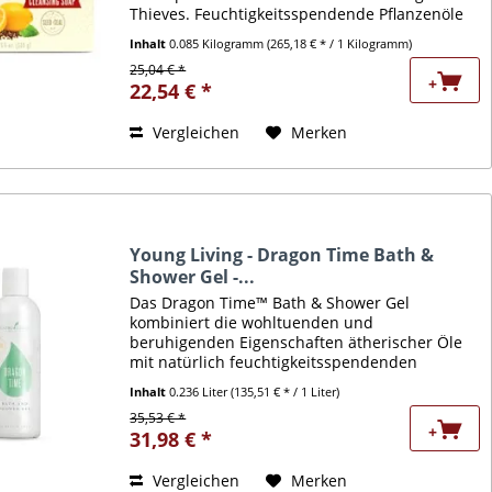
Thieves. Feuchtigkeitsspendende Pflanzenöle
und botanische Extrakte fördern eine gesunde,
Inhalt
0.085 Kilogramm
(265,18 € * / 1 Kilogramm)
glatte Haut. Diese Seife...
25,04 € *
+
22,54 € *
Vergleichen
Merken
Young Living - Dragon Time Bath &
Shower Gel -...
Das Dragon Time™ Bath & Shower Gel
kombiniert die wohltuenden und
beruhigenden Eigenschaften ätherischer Öle
mit natürlich feuchtigkeitsspendenden
Pflanzenstoffen zu einem luxuriösen Gel, das
Inhalt
0.236 Liter
(135,51 € * / 1 Liter)
Ihnen ein sauberes, entspanntes und
35,53 € *
belebtes...
+
31,98 € *
Vergleichen
Merken