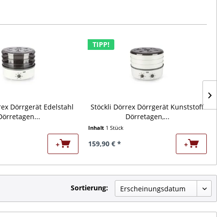
TIPP!
rex Dörrgerät Edelstahl
Stöckli Dörrex Dörrgerät Kunststoff
Dörretagen...
Dörretagen,...
Inhalt
1 Stück
159,90 € *
+
+
Sortierung: