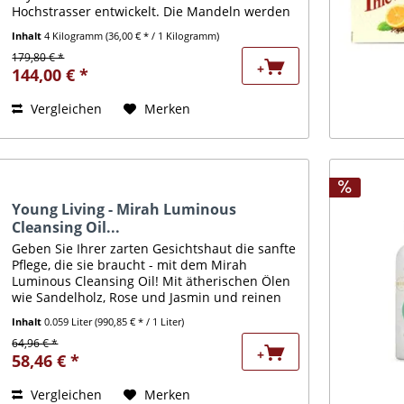
Hochstrasser entwickelt. Die Mandeln werden
ohne Erhitzen über 42°C geschält und
Inhalt
4 Kilogramm
(36,00 € * / 1 Kilogramm)
schonend zu einem feinen...
179,80 € *
+
144,00 € *
Vergleichen
Merken
Young Living - Mirah Luminous
Cleansing Oil...
Geben Sie Ihrer zarten Gesichtshaut die sanfte
Pflege, die sie braucht - mit dem Mirah
Luminous Cleansing Oil! Mit ätherischen Ölen
wie Sandelholz, Rose und Jasmin und reinen
Trägerölen wie Jojoba und Argan entfernt
Inhalt
0.059 Liter
(990,85 € * / 1 Liter)
dieses...
64,96 € *
+
58,46 € *
Vergleichen
Merken