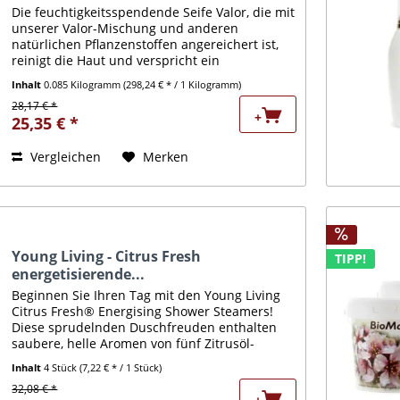
Die feuchtigkeitsspendende Seife Valor, die mit
unserer Valor-Mischung und anderen
natürlichen Pflanzenstoffen angereichert ist,
reinigt die Haut und verspricht ein
inspirierendes Aroma. Mit Inhaltsstoffen wie
Inhalt
0.085 Kilogramm
(298,24 € * / 1 Kilogramm)
dem ätherischen Öl von...
28,17 € *
+
25,35 € *
Vergleichen
Merken
Young Living - Citrus Fresh
TIPP!
energetisierende...
Beginnen Sie Ihren Tag mit den Young Living
Citrus Fresh® Energising Shower Steamers!
Diese sprudelnden Duschfreuden enthalten
saubere, helle Aromen von fünf Zitrusöl-
Favoriten - unterstützt von süßer Spearmint.
Inhalt
4 Stück
(7,22 € * / 1 Stück)
Lassen Sie den...
32,08 € *