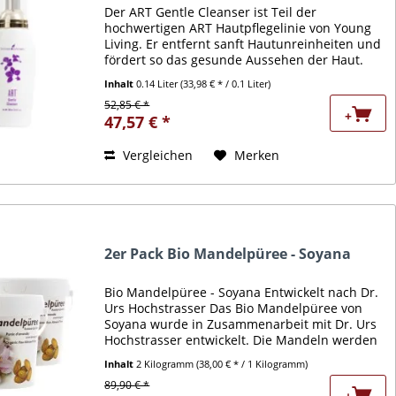
Der ART Gentle Cleanser ist Teil der
hochwertigen ART Hautpflegelinie von Young
Living. Er entfernt sanft Hautunreinheiten und
fördert so das gesunde Aussehen der Haut.
Die Unreinheiten werden mit einem Schaum
Inhalt
0.14 Liter
(33,98 € * / 0.1 Liter)
aus pflanzenbasierten...
52,85 € *
+
47,57 € *
Vergleichen
Merken
2er Pack Bio Mandelpüree - Soyana
Bio Mandelpüree - Soyana Entwickelt nach Dr.
Urs Hochstrasser Das Bio Mandelpüree von
Soyana wurde in Zusammenarbeit mit Dr. Urs
Hochstrasser entwickelt. Die Mandeln werden
ohne Erhitzen über 42°C geschält und
Inhalt
2 Kilogramm
(38,00 € * / 1 Kilogramm)
schonend zu einem feinen...
89,90 € *