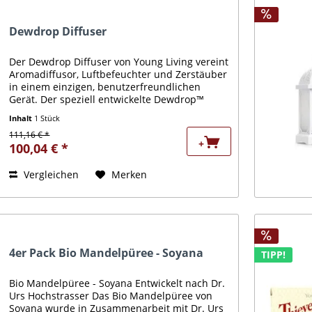
Dewdrop Diffuser
Der Dewdrop Diffuser von Young Living vereint
Aromadiffusor, Luftbefeuchter und Zerstäuber
in einem einzigen, benutzerfreundlichen
Gerät. Der speziell entwickelte Dewdrop™
Diffuser bietet bis zu 10 Stunden
Inhalt
1 Stück
ununterbrochene Diffusion, eine...
111,16 € *
+
100,04 € *
Vergleichen
Merken
4er Pack Bio Mandelpüree - Soyana
TIPP!
Bio Mandelpüree - Soyana Entwickelt nach Dr.
Urs Hochstrasser Das Bio Mandelpüree von
Soyana wurde in Zusammenarbeit mit Dr. Urs