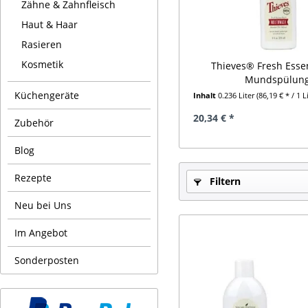
Zähne & Zahnfleisch
Haut & Haar
Rasieren
Kosmetik
Thieves® Fresh Esse
Mundspülun
Küchengeräte
Inhalt
0.236 Liter
(86,19 € * / 1 L
20,34 € *
Zubehör
Blog
Rezepte
Filtern
Neu bei Uns
Im Angebot
Sonderposten