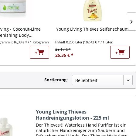
iving - Coconut-Lime
Young Living Thieves Seifenschaum
enishing Body...
ogramm
(616,38 € * / 1 Kilogramm)
Inhalt
0.236 Liter
(107,42 € * / 1 Liter)
28,17 € *
+
+
25,35 € *
Sortierung:
Young Living Thieves
Handreinigungslotion - 225 ml
Der Thieves® Waterless Hand Purifier ist ein
natürlicher Handreiniger zum Säubern und
Erfrischen der Hände. Der Thieves Waterless