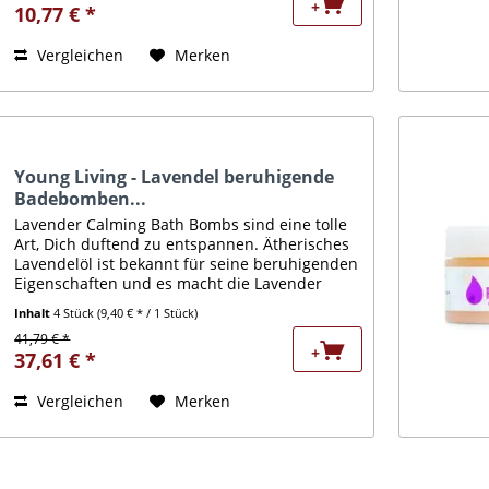
+
10,77 € *
Vergleichen
Merken
Young Living - Lavendel beruhigende
Badebomben...
Lavender Calming Bath Bombs sind eine tolle
Art, Dich duftend zu entspannen. Ätherisches
Lavendelöl ist bekannt für seine beruhigenden
Eigenschaften und es macht die Lavender
Calming Bath Bombs perfekt zum Entspannen
Inhalt
4 Stück
(9,40 € * / 1 Stück)
nach einem langen...
41,79 € *
+
37,61 € *
Vergleichen
Merken