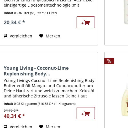
einzigartige Liposomentechnologie (mit
Lecithin aus der Sojapflanze) bindet die
Inhalt
0.236 Liter
(86,19 € * / 1 Liter)
ätherischen Öle an die...
20,34 € *
+
Vergleichen
Merken
Young Living - Coconut-Lime
Replenishing Body...
Young Livings Coconut-Lime Replenishing Body
Butter enthält Mango- und Cupuaçubutter um
Deine Haut zart und weich zu machen. Kokosöl
und ätherische Zitrusöle lassen Deine Haut
frisch und tropisch duften.
Inhalt
0.08 Kilogramm
(616,38 € * / 1 Kilogramm)
Anwendungsempfehlung Eine...
54,79 € *
+
49,31 € *
Vergleichen
Merken