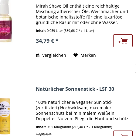
Mirah Shave Oil enthält eine reichhaltige
Mischung ätherischer Öle, Weichmacher und
botanische Inhaltsstoffe für eine luxuriöse
gründliche Rasur mit oder ohne Wasser.
Exotoisches Baobab, Douglas-Sumpfblumen-
Inhalt
0.059 Liter
(589,66 € * / 1 Liter)
und Avocadoöle arbeiten...
34,79 € *
+
Vergleichen
Merken
Natürlicher Sonnenstick - LSF 30
100% natürlicher & veganer Sun Stick
(zertifiziert) Hochwirksam; maximaler
Sonnenschutz bei minimalem Weißeln
Doppelter Nutzen: Pflegt die Haut und schützt
sie gleichzeitig vor UV-Strahlen Wasserfest –
Inhalt
0.05 Kilogramm
(215,40 € * / 1 Kilogramm)
auch geschützt im Wasser!...
17,95 € *