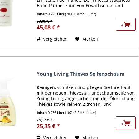
Hand Purifier kann von Erwachsenen und
Kindern verwendet werden, um die Hände rein
Inhalt
0.225 Liter
(200,36 € * / 1 Liter)
zu halten und ohne den...
50,09 € *
+
45,08 € *
Vergleichen
Merken
Young Living Thieves Seifenschaum
Reinigen, schützen und pflegen Sie Ihre Haut
mit der neuen Thieves® Handschaumseife von
Young Living, angereichert mit der Ölmischung
Thieves sowie reinem Zitronen- und
Orangenöl, Aloe, Ginkgo Biloba und Vitamin E.
Inhalt
0.236 Liter
(107,42 € * / 1 Liter)
Thieves...
28,17 € *
+
25,35 € *
Vergleichen
Merken