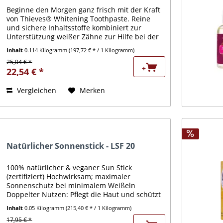
Beginne den Morgen ganz frisch mit der Kraft
von Thieves® Whitening Toothpaste. Reine
und sichere Inhaltsstoffe kombiniert zur
Unterstützung weißer Zähne zur Hilfe bei der
Entfernung von Flecken und zum Schutz von
Inhalt
0.114 Kilogramm
(197,72 € * / 1 Kilogramm)
Zähnen und Zahnfleisch....
25,04 € *
+
22,54 € *
Vergleichen
Merken
Natürlicher Sonnenstick - LSF 20
100% natürlicher & veganer Sun Stick
(zertifiziert) Hochwirksam; maximaler
Sonnenschutz bei minimalem Weißeln
Doppelter Nutzen: Pflegt die Haut und schützt
sie gleichzeitig vor UV-Strahlen Wasserfest –
Inhalt
0.05 Kilogramm
(215,40 € * / 1 Kilogramm)
auch geschützt im Wasser!...
17,95 € *