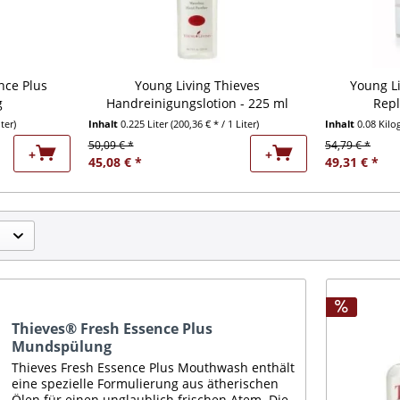
nce Plus
Young Living Thieves
Young L
g
Handreinigungslotion - 225 ml
Repl
iter)
Inhalt
0.225 Liter
(200,36 € * / 1 Liter)
Inhalt
0.08 Kil
50,09 € *
54,79 € *
+
+
45,08 € *
49,31 € *
Thieves® Fresh Essence Plus
Mundspülung
Thieves Fresh Essence Plus Mouthwash enthält
eine spezielle Formulierung aus ätherischen
Ölen für einen unglaublich frischen Atem. Die