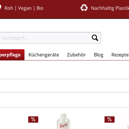
Roh | Vegan | Bio
Nachhaltig Plastik
perpflege
Küchengeräte
Zubehör
Blog
Rezepte