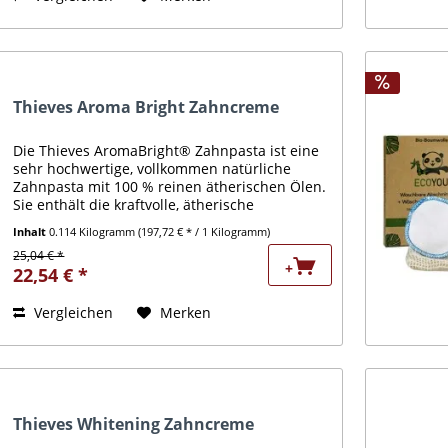
Thieves Aroma Bright Zahncreme
Die Thieves AromaBright® Zahnpasta ist eine
sehr hochwertige, vollkommen natürliche
Zahnpasta mit 100 % reinen ätherischen Ölen.
Sie enthält die kraftvolle, ätherische
Ölmischung Thieves® und viele weitere
Inhalt
0.114 Kilogramm
(197,72 € * / 1 Kilogramm)
wertvolle Zutaten für die Mund-...
25,04 € *
+
22,54 € *
Vergleichen
Merken
Thieves Whitening Zahncreme