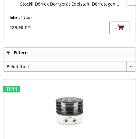
Stöckli Dörrex Dörrgerät Edelstahl Dörretagen...
Inhalt
1 Stück
I
189,90 € *
1
+
Filtern
TIPP!