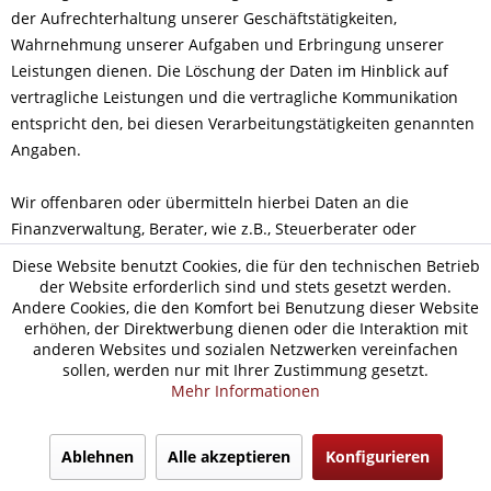
der Aufrechterhaltung unserer Geschäftstätigkeiten,
Wahrnehmung unserer Aufgaben und Erbringung unserer
Leistungen dienen. Die Löschung der Daten im Hinblick auf
vertragliche Leistungen und die vertragliche Kommunikation
entspricht den, bei diesen Verarbeitungstätigkeiten genannten
Angaben.
Wir offenbaren oder übermitteln hierbei Daten an die
Finanzverwaltung, Berater, wie z.B., Steuerberater oder
Wirtschaftsprüfer sowie weitere Gebührenstellen und
Diese Website benutzt Cookies, die für den technischen Betrieb
Zahlungsdienstleister.
der Website erforderlich sind und stets gesetzt werden.
Andere Cookies, die den Komfort bei Benutzung dieser Website
erhöhen, der Direktwerbung dienen oder die Interaktion mit
Ferner speichern wir auf Grundlage unserer
anderen Websites und sozialen Netzwerken vereinfachen
betriebswirtschaftlichen Interessen Angaben zu Lieferanten,
sollen, werden nur mit Ihrer Zustimmung gesetzt.
Veranstaltern und sonstigen Geschäftspartnern, z.B. zwecks
Mehr Informationen
späterer Kontaktaufnahme. Diese mehrheitlich
unternehmensbezogenen Daten, speichern wir grundsätzlich
Ablehnen
Alle akzeptieren
Konfigurieren
dauerhaft.