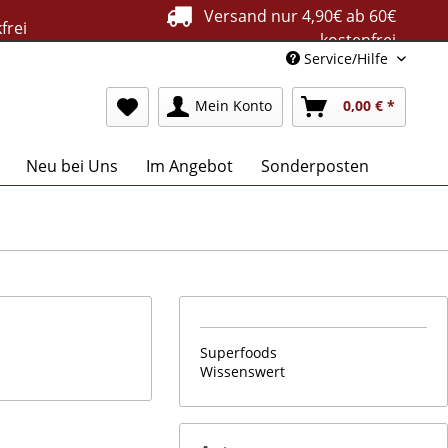
Versand nur 4,90€ ab 60€
frei
kostenfrei
Service/Hilfe
Mein Konto
0,00 € *
Neu bei Uns
Im Angebot
Sonderposten
Superfoods
Wissenswert