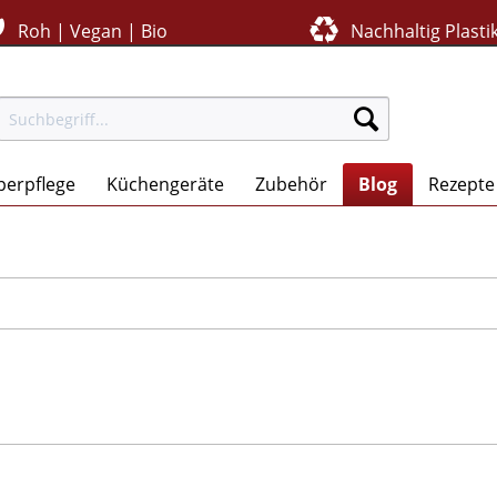
Roh | Vegan | Bio
Nachhaltig Plastik
perpflege
Küchengeräte
Zubehör
Blog
Rezepte