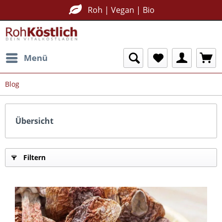
Roh | Vegan | Bio
Menü
Blog
Übersicht
Filtern