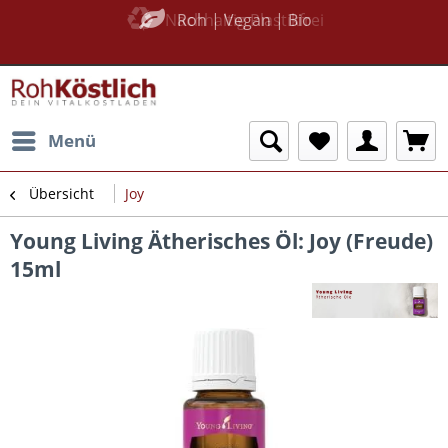
Nachhaltig Plastikfrei
Roh | Vegan | Bio
Menü
Übersicht
Joy
Young Living Ätherisches Öl: Joy (Freude)
15ml