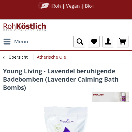
Nachhaltig Plastikfrei
Roh | Vegan | Bio
Menü
Übersicht
Ätherische Öle
Young Living - Lavendel beruhigende
Badebomben (Lavender Calming Bath
Bombs)