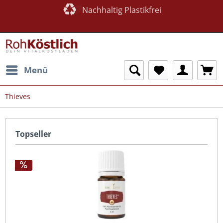
Nachhaltig Plastikfrei
Roh | Vegan | Bio
Menü
Thieves
Topseller