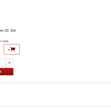
es Öl: Die
1 Liter)
+
n