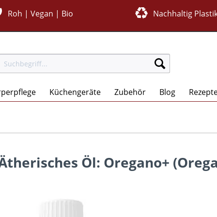
Roh | Vegan | Bio
Nachhaltig Plastik
perpflege
Küchengeräte
Zubehör
Blog
Rezept
 Ätherisches Öl: Oregano+ (Oreg