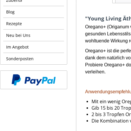
Zubehör
Blog
"Young Living Ät
Rezepte
Oregano+ (Origanum vu
gesunden Lebensstils.
Neu bei Uns
wohltuende Wirkung r
Im Angebot
Oregano+ ist die perfe
dank dem natürlich vo
Sonderposten
Probiere Oregano+ do
verleihen.
Anwendungsempfehlu
Mit ein wenig Ore
Gib 15 bis 20 Tro
2 bis 3 Tropfen O
Die Kombination v