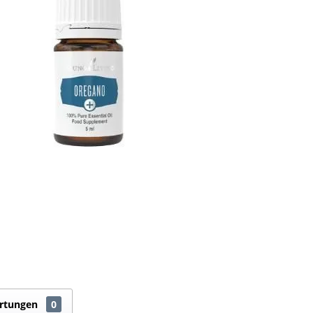
rtungen
0