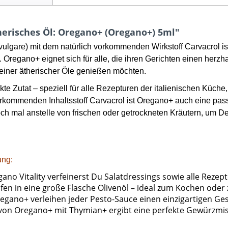
herisches Öl: Oregano+ (Oregano+) 5ml"
lgare) mit dem natürlich vorkommenden Wirkstoff Carvacrol is
 Oregano+ eignet sich für alle, die ihren Gerichten einen herz
einer ätherischer Öle genießen möchten.
kte Zutat – speziell für alle Rezepturen der italienischen Küche
rkommenden Inhaltsstoff Carvacrol ist Oregano+ auch eine pas
ch mal anstelle von frischen oder getrockneten Kräutern, um 
ng:
gano Vitality verfeinerst Du Salatdressings sowie alle Rez
pfen in eine große Flasche Olivenöl – ideal zum Kochen oder
regano+ verleihen jeder Pesto-Sauce einen einzigartigen G
on Oregano+ mit Thymian+ ergibt eine perfekte Gewürzmisc