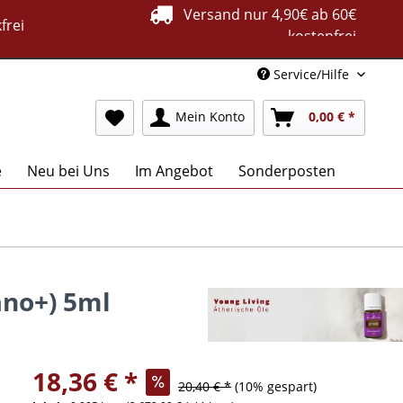
Versand nur 4,90€ ab 60€
frei
kostenfrei
Service/Hilfe
Mein Konto
0,00 € *
e
Neu bei Uns
Im Angebot
Sonderposten
ano+) 5ml
18,36 € *
20,40 € *
(10% gespart)