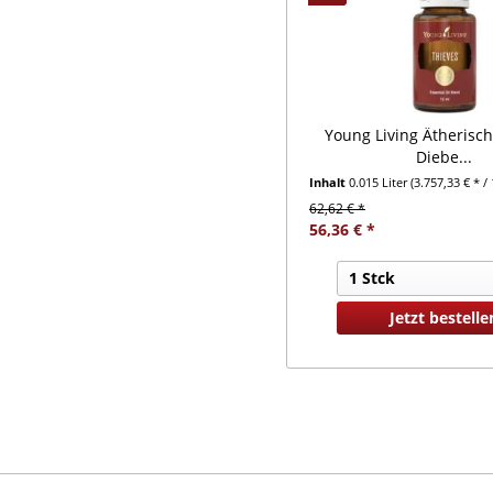
Young Living Ätherisch
Diebe...
Inhalt
0.015 Liter
(3.757,33 € * / 
62,62 € *
56,36 € *
Jetzt bestelle