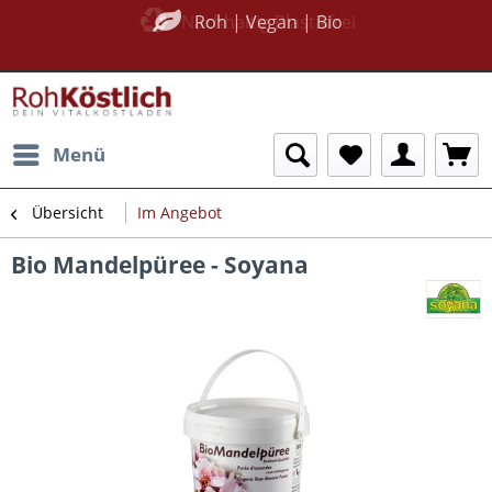
Nachhaltig Plastikfrei
Roh | Vegan | Bio
Menü
Übersicht
Im Angebot
Bio Mandelpüree - Soyana