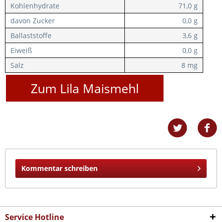
Kohlenhydrate
71,0 g
davon Zucker
0,0 g
Ballaststoffe
3,6 g
Eiweiß
0,0 g
Salz
8 mg
Zum Lila Maismehl
Kommentar schreiben
Service Hotline