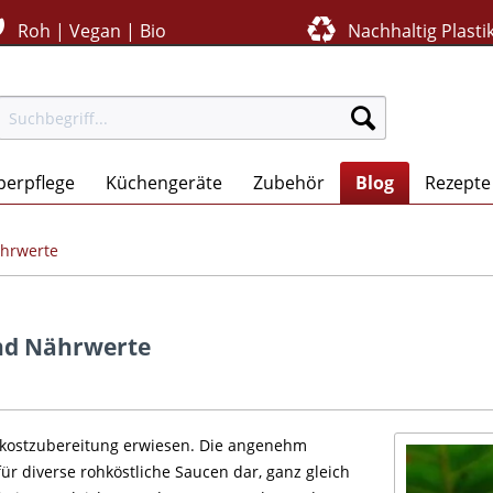
Roh | Vegan | Bio
Nachhaltig Plastik
perpflege
Küchengeräte
Zubehör
Blog
Rezepte
ährwerte
nd Nährwerte
hkostzubereitung erwiesen. Die angenehm
ür diverse rohköstliche Saucen dar, ganz gleich