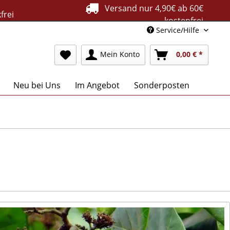
Versand nur 4,90€ ab 60€
frei
kostenfrei
Service/Hilfe
Mein Konto
0,00 € *
Neu bei Uns
Im Angebot
Sonderposten