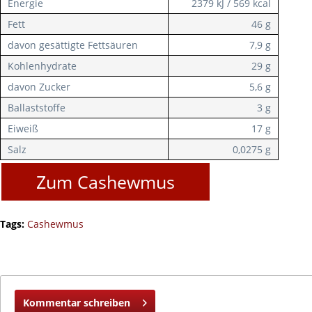
Energie
2379 kJ / 569 kcal
Fett
46 g
davon gesättigte Fettsäuren
7,9 g
Kohlenhydrate
29 g
davon Zucker
5,6 g
Ballaststoffe
3 g
Eiweiß
17 g
Salz
0,0275 g
Zum Cashewmus
Tags:
Cashewmus
Kommentar schreiben