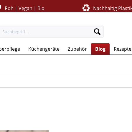
Roh | Vegan | Bio
Nachhaltig Plastik
perpflege
Küchengeräte
Zubehör
Blog
Rezepte