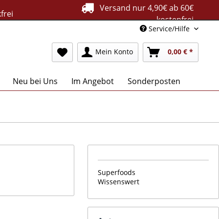
Versand nur 4,90€ ab 60€
frei
kostenfrei
Service/Hilfe
Mein Konto
0,00 € *
Neu bei Uns
Im Angebot
Sonderposten
Superfoods
Wissenswert