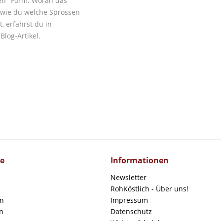
n" Form. Woran das
 wie du welche Sprossen
, erfährst du in
log-Artikel.
ce
Informationen
Newsletter
RohKöstlich - Über uns!
en
Impressum
n
Datenschutz