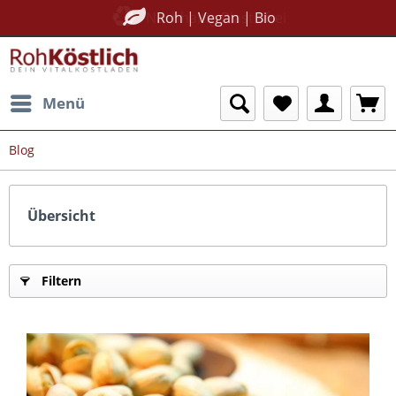
Nachhaltig Plastikfrei
Roh | Vegan | Bio
Menü
Blog
Übersicht
Filtern