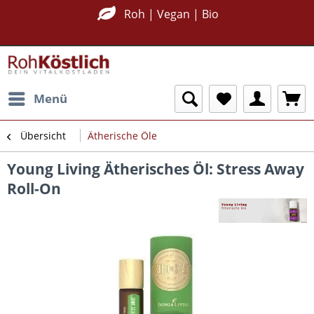
Nachhaltig Plastikfrei
Roh | Vegan | Bio
Menü
Übersicht
Ätherische Öle
Young Living Ätherisches Öl: Stress Away
Roll-On