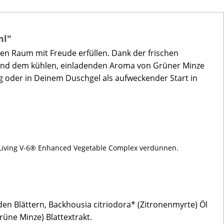
ml"
n Raum mit Freude erfüllen. Dank der frischen
g und dem kühlen, einladenden Aroma von Grüner Minze
ag oder in Deinem Duschgel als aufweckender Start in
g Living V-6® Enhanced Vegetable Complex verdünnen.
den Blättern, Backhousia citriodora* (Zitronenmyrte) Öl
rüne Minze) Blattextrakt.