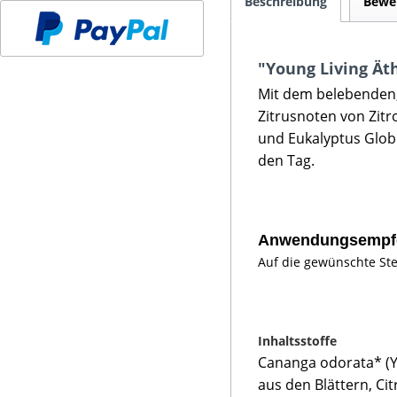
Beschreibung
Bewe
"Young Living Äth
Mit dem belebenden,
Zitrusnoten von Zit
und Eukalyptus Globu
den Tag.
Anwendungsempf
Auf die gewünschte Ste
Inhaltsstoffe
Cananga odorata* (Yl
aus den Blättern, Ci