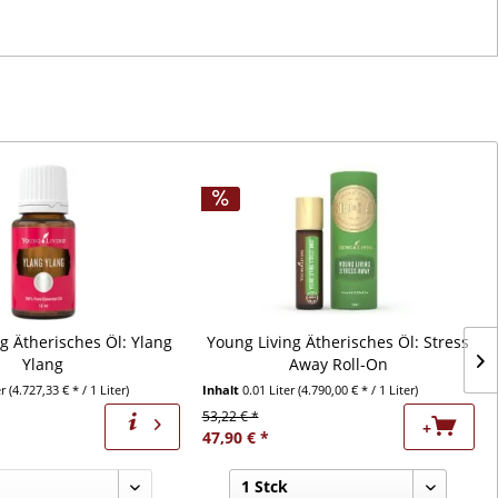
g Ätherisches Öl: Ylang
Young Living Ätherisches Öl: Stress
Ylang
Away Roll-On
er
(4.727,33 € * / 1 Liter)
Inhalt
0.01 Liter
(4.790,00 € * / 1 Liter)
53,22 € *
+
47,90 € *