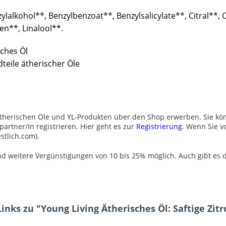
ylalkohol**, Benzylbenzoat**, Benzylsalicylate**, Citral**, 
n**, Linalool**.
sches Öl
teile ätherischer Öle
therischen Öle und YL-Produkten über den Shop erwerben. Sie könn
artner/In registrieren. Hier geht es zur
Registrierung
. Wenn Sie v
stlich.com).
nd weitere Vergünstigungen von 10 bis 25% möglich. Auch gibt es
inks zu "Young Living Ätherisches Öl: Saftige Zi