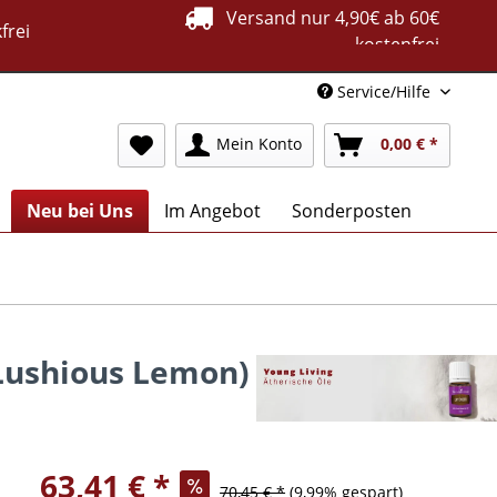
Versand nur 4,90€ ab 60€
frei
kostenfrei
Service/Hilfe
Mein Konto
0,00 € *
Neu bei Uns
Im Angebot
Sonderposten
(Lushious Lemon)
63,41 € *
70,45 € *
(9,99% gespart)