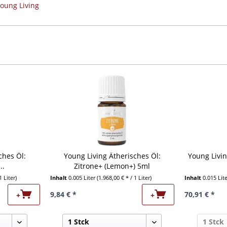
Young Living
ches Öl:
Young Living Ätherisches Öl:
Young Livin
..
Zitrone+ (Lemon+) 5ml
1 Liter)
Inhalt
0.005 Liter
(1.968,00 € * / 1 Liter)
Inhalt
0.015 Lit
9,84 € *
70,91 € *
+
+