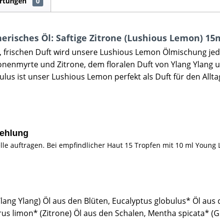
rtungen
0
erisches Öl: Saftige Zitrone (Lushious Lemon) 15
 frischen Duft wird unsere Lushious Lemon Ölmischung jede
ronenmyrte und Zitrone, dem floralen Duft von Ylang Ylan
lus ist unser Lushious Lemon perfekt als Duft für den Allt
ehlung
lle auftragen. Bei empfindlicher Haut 15 Tropfen mit 10 ml Youn
ang Ylang) Öl aus den Blüten, Eucalyptus globulus* Öl aus 
trus limon* (Zitrone) Öl aus den Schalen, Mentha spicata* (G