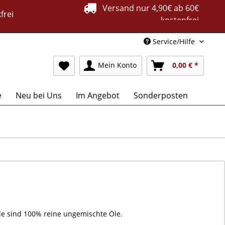
Versand nur 4,90€ ab 60€
frei
kostenfrei
Service/Hilfe
Mein Konto
0,00 € *
e
Neu bei Uns
Im Angebot
Sonderposten
löle sind 100% reine ungemischte Öle.