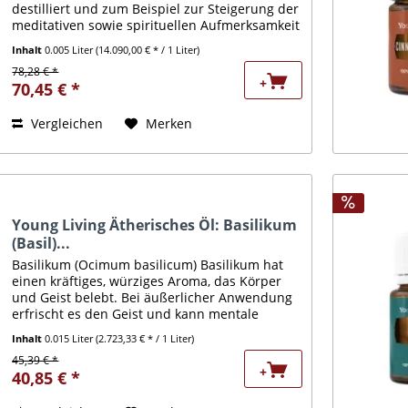
destilliert und zum Beispiel zur Steigerung der
meditativen sowie spirituellen Aufmerksamkeit
eingesetzt. Das kraftvolle, beinahe magische Öl
Inhalt
0.005 Liter
(14.090,00 € * / 1 Liter)
wirkt aber...
78,28 € *
+
70,45 € *
Vergleichen
Merken
Young Living Ätherisches Öl: Basilikum
(Basil)...
Basilikum (Ocimum basilicum) Basilikum hat
einen kräftiges, würziges Aroma, das Körper
und Geist belebt. Bei äußerlicher Anwendung
erfrischt es den Geist und kann mentale
Wachsamkeit wiederherstellen. In einer
Inhalt
0.015 Liter
(2.723,33 € * / 1 Liter)
Massage angewendet, Muskeln...
45,39 € *
+
40,85 € *