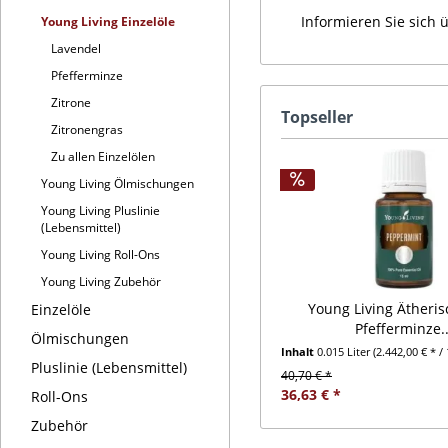
Informieren Sie sich ü
Young Living Einzelöle
Lavendel
Pfefferminze
Zitrone
Topseller
Zitronengras
Zu allen Einzelölen
Young Living Ölmischungen
Young Living Pluslinie
(Lebensmittel)
Young Living Roll-Ons
Young Living Zubehör
Young Living Ätheris
Einzelöle
Pfefferminze..
Ölmischungen
Inhalt
0.015 Liter
(2.442,00 € * / 
Pluslinie (Lebensmittel)
40,70 € *
36,63 € *
Roll-Ons
Zubehör