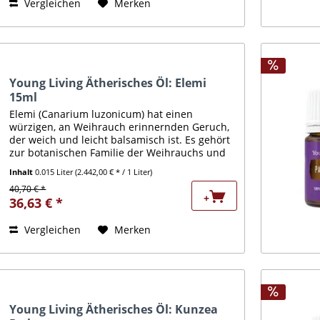
Vergleichen
Merken
Young Living Ätherisches Öl: Elemi
15ml
Elemi (Canarium luzonicum) hat einen
würzigen, an Weihrauch erinnernden Geruch,
der weich und leicht balsamisch ist. Es gehört
zur botanischen Familie der Weihrauchs und
der Myrrhe und wurde in Europa traditionell
Inhalt
0.015 Liter
(2.442,00 € * / 1 Liter)
für die Haut verwendet....
40,70 € *
+
36,63 € *
Vergleichen
Merken
Young Living Ätherisches Öl: Kunzea