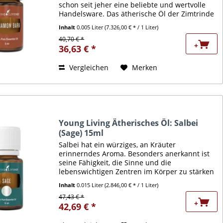
schon seit jeher eine beliebte und wertvolle
Handelsware. Das ätherische Öl der Zimtrinde
wird von Young Living sorgfältig überprüft, um
Inhalt
0.005 Liter
(7.326,00 € * / 1 Liter)
sicherzustellen,...
40,70 € *
+
36,63 € *
Vergleichen
Merken
Young Living Ätherisches Öl: Salbei
(Sage) 15ml
Salbei hat ein würziges, an Kräuter
erinnerndes Aroma. Besonders anerkannt ist
seine Fähigkeit, die Sinne und die
lebenswichtigen Zentren im Körper zu stärken
und den Stoffwechsel zu unterstützen. Es wirkt
Inhalt
0.015 Liter
(2.846,00 € * / 1 Liter)
unterstützend auf Atmungs-,...
47,43 € *
+
42,69 € *