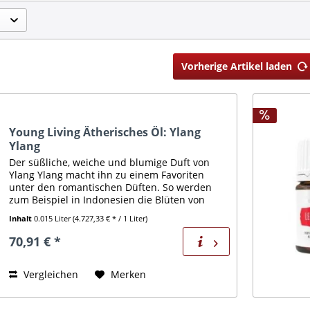
Vorherige Artikel laden
Young Living Ätherisches Öl: Ylang
Ylang
Der süßliche, weiche und blumige Duft von
Ylang Ylang macht ihn zu einem Favoriten
unter den romantischen Düften. So werden
zum Beispiel in Indonesien die Blüten von
Ylang Ylang oft über das Ehebett gestreut.
Inhalt
0.015 Liter
(4.727,33 € * / 1 Liter)
Ylang Ylang ist überaus...
70,91 € *
Vergleichen
Merken