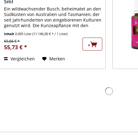
5ml
Ein wildwachsender Busch, beheimatet an den
Südküsten von Australien und Tasmanien, der
seit Jahrhunderten von eingeborenen Kulturen
genutzt wird. Die Kunzeapflanze mit den
runden Blütenständen wird auch "weiße
Inhalt
0.005 Liter
(11.146,00 € * / 1 Liter)
Wolke" genannt. Das...
69,66 € *
+
55,73 € *
Vergleichen
Merken