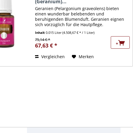
(Geranium)...
Geranien (Pelargonium graveolens) bieten
einen wunderbar belebenden und
beruhigenden Blumenduft. Geranien eignen
sich vorzüglich für die Hautpflege.
Darüberhinaus ist die aromatische Auswirkung
Inhalt
0.015 Liter
(4.508,67 € * / 1 Liter)
dieser Pflanze besonders hilfreich beim...
75,14 € *
+
67,63 € *
Vergleichen
Merken