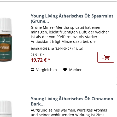
Young Living Ätherisches Öl: Spearmint
(Grüne...
Grüne Minze (Mentha spicata) hat einen
minzigen, leicht fruchtigen Duft, der weicher
ist als der von Pfefferminz. Als starker
Antioxidant trägt Minze dazu bei, die
Gesndheit der Atemwege und Nervensysteme
Inhalt
0.005 Liter
(3.944,00 € * / 1 Liter)
zu unterstützen, und kann...
21,91 € *
+
19,72 € *
Vergleichen
Merken
Young Living Ätherisches Öl: Cinnamon
Bark...
Aufgrund seines warmen, würziges Aromas
und seiner wohltuenden Wirkung ist Zimt