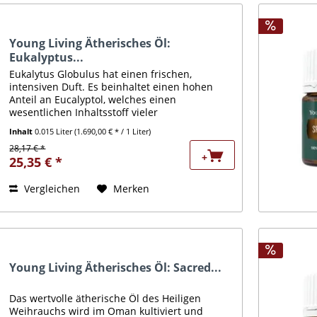
Young Living Ätherisches Öl:
Eukalyptus...
Eukalytus Globulus hat einen frischen,
intensiven Duft. Es beinhaltet einen hohen
Anteil an Eucalyptol, welches einen
wesentlichen Inhaltsstoff vieler
Mundspülungen darstellt. Äußerlich wird es
Inhalt
0.015 Liter
(1.690,00 € * / 1 Liter)
oft angewandt, um das Atemsystem zu...
28,17 € *
+
25,35 € *
Vergleichen
Merken
Young Living Ätherisches Öl: Sacred...
Das wertvolle ätherische Öl des Heiligen
Weihrauchs wird im Oman kultiviert und