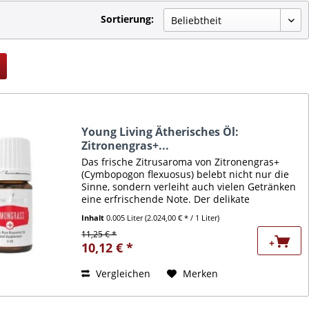
Sortierung:
Young Living Ätherisches Öl:
Zitronengras+...
Das frische Zitrusaroma von Zitronengras+
(Cymbopogon flexuosus) belebt nicht nur die
Sinne, sondern verleiht auch vielen Getränken
eine erfrischende Note. Der delikate
Zitrusgeschmack dieses ätherischen Öls
Inhalt
0.005 Liter
(2.024,00 € * / 1 Liter)
harmoniert vor allem mit...
11,25 € *
+
10,12 € *
Vergleichen
Merken