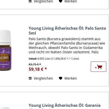
Vergleichen
Merken
Young Living Ätherisches Öl: Palo Santo
5ml
Palo Santo (Bursera graveolens) stammt aus
der gleichen Pflanzenfamilie (Burseraceae) wie
Weihrauch, obwohl Palo Santo in Südamerika
und nicht im Nahen Osten vorkommt. Palo
Santo ist wie Weihrauch als spirituelle Pflanze
Inhalt
0.005 Liter
(11.836,00 € * / 1 Liter)
bekannt und wird...
65,75 € *
+
59,18 € *
Vergleichen
Merken
Young Living Ätherisches Öl: Geranie