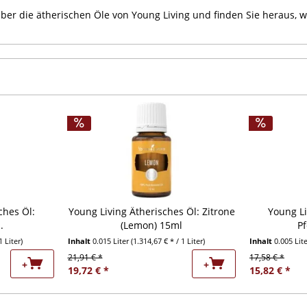
ber die ätherischen Öle von Young Living und finden Sie heraus, wel
ches Öl:
Young Living Ätherisches Öl: Zitrone
Young Li
.
(Lemon) 15ml
Pf
1 Liter)
Inhalt
0.015 Liter
(1.314,67 € * / 1 Liter)
Inhalt
0.005 Lit
21,91 € *
17,58 € *
+
+
19,72 € *
15,82 € *