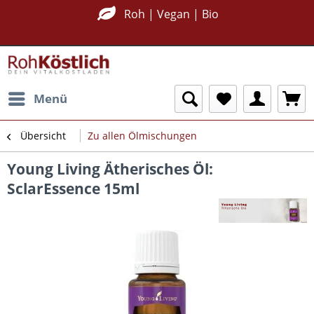
Nachhaltig Plastikfrei
Roh | Vegan | Bio
Menü
Übersicht
Zu allen Ölmischungen
Young Living Ätherisches Öl:
SclarEssence 15ml