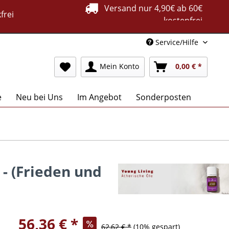
Versand nur 4,90€ ab 60€
frei
kostenfrei
Service/Hilfe
Mein Konto
0,00 € *
e
Neu bei Uns
Im Angebot
Sonderposten
 - (Frieden und
56,36 € *
62,62 € *
(10% gespart)