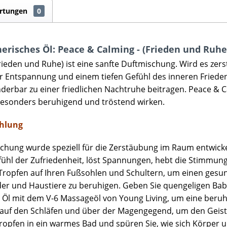
rtungen
0
herisches Öl: Peace & Calming - (Frieden und Ruhe
rieden und Ruhe) ist eine sanfte Duftmischung. Wird es ze
ur Entspannung und einem tiefen Gefühl des inneren Friede
derbar zu einer friedlichen Nachtruhe beitragen. Peace & 
besonders beruhigend und tröstend wirken.
hlung
schung wurde speziell für die Zerstäubung im Raum entwick
Gefühl der Zufriedenheit, löst Spannungen, hebt die Stimmun
Tropfen auf Ihren Fußsohlen und Schultern, um einen gesun
er und Haustiere zu beruhigen. Geben Sie quengeligen Baby
s Öl mit dem V-6 Massageöl von Young Living, um eine be
l auf den Schläfen und über der Magengegend, um den Geist
ropfen in ein warmes Bad und spüren Sie, wie sich Körper u