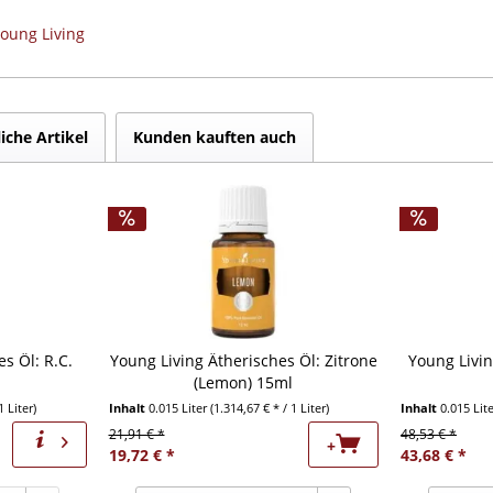
Young Living
iche Artikel
Kunden kauften auch
s Öl: R.C.
Young Living Ätherisches Öl: Zitrone
Young Livin
(Lemon) 15ml
1 Liter)
Inhalt
0.015 Liter
(1.314,67 € * / 1 Liter)
Inhalt
0.015 Lit
21,91 € *
48,53 € *
+
19,72 € *
43,68 € *