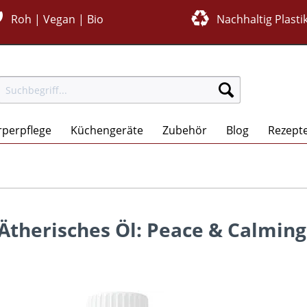
Roh | Vegan | Bio
Nachhaltig Plastik
rperpflege
Küchengeräte
Zubehör
Blog
Rezept
Ätherisches Öl: Peace & Calming