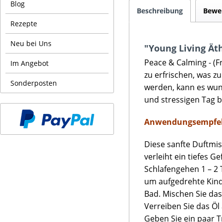
Blog
Beschreibung
Bewe
Rezepte
Neu bei Uns
"Young Living Ät
Peace & Calming - (F
Im Angebot
zu erfrischen, was z
Sonderposten
werden, kann es wun
und stressigen Tag 
Anwendungsempfe
Diese sanfte Duftmi
verleiht ein tiefes 
Schlafengehen 1 – 2 
um aufgedrehte Kind
Bad. Mischen Sie da
Verreiben Sie das Ö
Geben Sie ein paar T