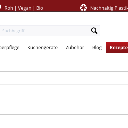
Roh | Vegan | Bio
Nachhaltig Plastik
perpflege
Küchengeräte
Zubehör
Blog
Rezepte