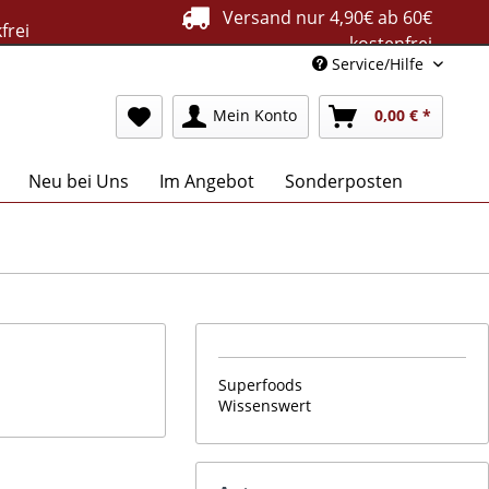
Versand nur 4,90€ ab 60€
frei
kostenfrei
Service/Hilfe
Mein Konto
0,00 € *
Neu bei Uns
Im Angebot
Sonderposten
Superfoods
Wissenswert