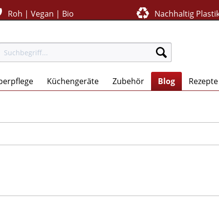
Roh | Vegan | Bio
Nachhaltig Plastik
perpflege
Küchengeräte
Zubehör
Blog
Rezepte