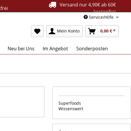
Versand nur 4,90€ ab 60€
frei
kostenfrei
Service/Hilfe
Mein Konto
0,00 € *
Neu bei Uns
Im Angebot
Sonderposten
Superfoods
Wissenswert