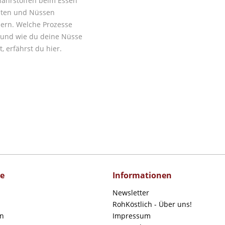
ährstoffen beim Essen
hten und Nüssen
sern. Welche Prozesse
 und wie du deine Nüsse
t, erfährst du hier.
ce
Informationen
Newsletter
RohKöstlich - Über uns!
en
Impressum