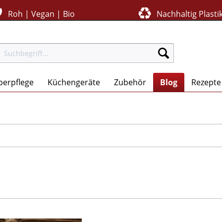
Roh | Vegan | Bio
Nachhaltig Plastik
perpflege
Küchengeräte
Zubehör
Blog
Rezepte