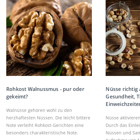
Rohkost Walnussmus - pur oder
Nüsse richtig 
gekeimt?
Gesundheit, T
Einweichzeite
Walnüsse gehören wohl zu den
herzhaftesten Nüssen. Die leicht bittere
Nüsse aktivieren
Note verleiht Rohkost-Gerichten eine
Durch das Einle
besonders charakteristische Note.
Nüssen und Same