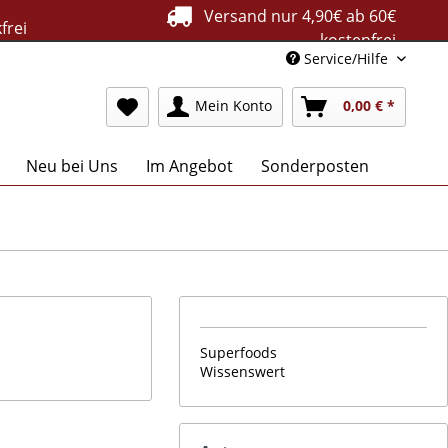
Versand nur 4,90€ ab 60€
frei
kostenfrei
Service/Hilfe
Mein Konto
0,00 € *
Neu bei Uns
Im Angebot
Sonderposten
Superfoods
Wissenswert