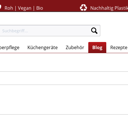
Roh | Vegan | Bio
Nachhaltig Plastik
perpflege
Küchengeräte
Zubehör
Blog
Rezepte