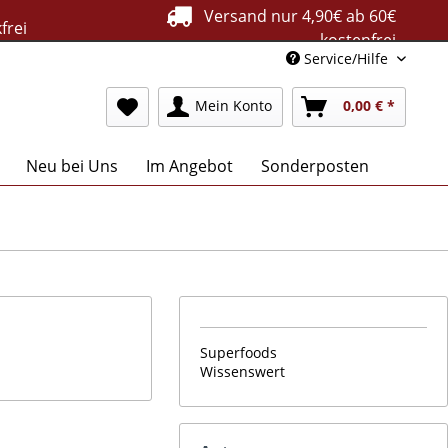
Versand nur 4,90€ ab 60€
frei
kostenfrei
Service/Hilfe
Mein Konto
0,00 € *
Neu bei Uns
Im Angebot
Sonderposten
Superfoods
Wissenswert