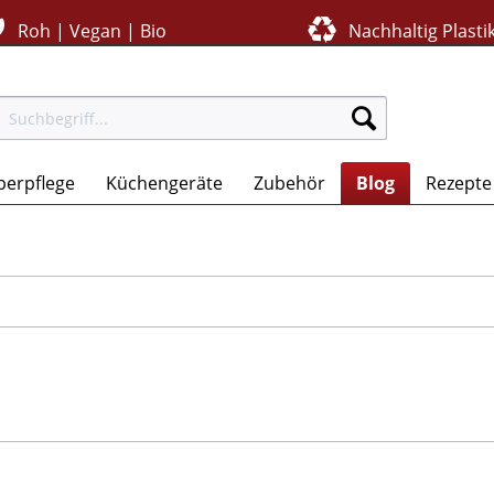
Roh | Vegan | Bio
Nachhaltig Plastik
perpflege
Küchengeräte
Zubehör
Blog
Rezepte